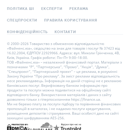
ПОЛІТИКА ШІ
ЕКСПЕРТИ
РЕКЛАМА
СПЕЦПРОЄКТИ
ПРАВИЛА КОРИСТУВАННЯ
КОНФІДЕНЦІЙНІСТЬ
КОНТАКТИ
© 2000–2026 Товариство з обмеженою відповідальністю
«Файненс.юа», свідоцтво на знак для товарів і послуг № 37423 від
16.02.2004, ЄДРПОУ 22929966. Адреса: вул. Миколи Грінченка, 4В,
Київ, Україна. Графік роботи: Пн–Пт 9:00–18:00.
ТОВ «Файненс.юа» – незалежний фінансовий портал. Матеріали з
позначками “Р”, “Партнерська”, “Промо”, “Акція”, “Думка”,
“Спецпроєкт”, “Партнерський проєкт” – це реклама, в розумінні
Закону України “Про рекламу”. За зміст реклами відповідальність
несе рекламодавець. Інформація на даній сторінці не є рекламою
банківських послуг. Верифіковану банком інформацію про
продукти та послуги можна подивитися на офіційному сайті
відповідного банку. Використання матеріалів і даних з сайту
дозволено тільки з гіперпосиланням https://finance.ua.
Ми не беремо плату за послуги підбору та порівняння фінансових
пропозицій в каталогах, і не надаємо послуги кредитування,
розміщення депозитів і страхування. Ваші особисті дані на сайті
захищені шифруванням AES-256.