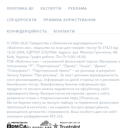
ПОЛІТИКА ШІ
ЕКСПЕРТИ
РЕКЛАМА
СПЕЦПРОЄКТИ
ПРАВИЛА КОРИСТУВАННЯ
КОНФІДЕНЦІЙНІСТЬ
КОНТАКТИ
© 2000–2026 Товариство з обмеженою відповідальністю
«Файненс.юа», свідоцтво на знак для товарів і послуг № 37423 від
16.02.2004, ЄДРПОУ 22929966. Адреса: вул. Миколи Грінченка, 4В,
Київ, Україна. Графік роботи: Пн–Пт 9:00–18:00.
ТОВ «Файненс.юа» – незалежний фінансовий портал. Матеріали з
позначками “Р”, “Партнерська”, “Промо”, “Акція”, “Думка”,
“Спецпроєкт”, “Партнерський проєкт” – це реклама, в розумінні
Закону України “Про рекламу”. За зміст реклами відповідальність
несе рекламодавець. Інформація на даній сторінці не є рекламою
банківських послуг. Верифіковану банком інформацію про
продукти та послуги можна подивитися на офіційному сайті
відповідного банку. Використання матеріалів і даних з сайту
дозволено тільки з гіперпосиланням https://finance.ua.
Ми не беремо плату за послуги підбору та порівняння фінансових
пропозицій в каталогах, і не надаємо послуги кредитування,
розміщення депозитів і страхування. Ваші особисті дані на сайті
захищені шифруванням AES-256.