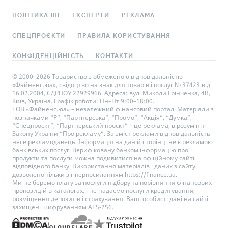
ПОЛІТИКА ШІ
ЕКСПЕРТИ
РЕКЛАМА
СПЕЦПРОЄКТИ
ПРАВИЛА КОРИСТУВАННЯ
КОНФІДЕНЦІЙНІСТЬ
КОНТАКТИ
© 2000–2026 Товариство з обмеженою відповідальністю
«Файненс.юа», свідоцтво на знак для товарів і послуг № 37423 від
16.02.2004, ЄДРПОУ 22929966. Адреса: вул. Миколи Грінченка, 4В,
Київ, Україна. Графік роботи: Пн–Пт 9:00–18:00.
ТОВ «Файненс.юа» – незалежний фінансовий портал. Матеріали з
позначками “Р”, “Партнерська”, “Промо”, “Акція”, “Думка”,
“Спецпроєкт”, “Партнерський проєкт” – це реклама, в розумінні
Закону України “Про рекламу”. За зміст реклами відповідальність
несе рекламодавець. Інформація на даній сторінці не є рекламою
банківських послуг. Верифіковану банком інформацію про
продукти та послуги можна подивитися на офіційному сайті
відповідного банку. Використання матеріалів і даних з сайту
дозволено тільки з гіперпосиланням https://finance.ua.
Ми не беремо плату за послуги підбору та порівняння фінансових
пропозицій в каталогах, і не надаємо послуги кредитування,
розміщення депозитів і страхування. Ваші особисті дані на сайті
захищені шифруванням AES-256.