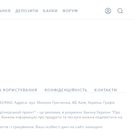
АННЯ
ДЕПОЗИТИ
БАНКИ
ФОРУМ
ЛКА
ВСІ ДЕПОЗИТИ
ВСІ БАНКИ
ННЯ ЖИТЛА ВІД
ДЕПОЗИТИ В USD
ВІДГУКИ ПРО БАНКИ
ШАХЕДІВ
ДЕПОЗИТИ В EUR
МІКРОФІНАНСОВІ
ОВКА ЗА КОРДОН
ОРГАНІЗАЦІЇ
БОНУС ДО ДЕПОЗИТІВ
ВІДГУКИ ПРО МФО
УМОВИ АКЦІЇ
АРТА
ПИТАННЯ ТА ВІДПОВІДІ
А КОРИСТУВАННЯ
КОНФІДЕНЦІЙНІСТЬ
КОНТАКТИ
НА ВІНЬЄТКА
ДЕПОЗИТНИЙ КАЛЬКУЛЯТОР
9966. Адреса: вул. Миколи Грінченка, 4В, Київ, Україна. Графік
СПІВРОБІТНИКІВ
ПУТІВНИКИ ПО
тнерський проєкт” – це реклама, в розумінні Закону України “Про
ну банком інформацію про продукти та послуги можна подивитися на
SISTANCE
ЗАОЩАДЖЕННЯМ
тів і страхування. Ваші особисті дані на сайті захищені
ННЯ ВІД
 ВИПАДКІВ