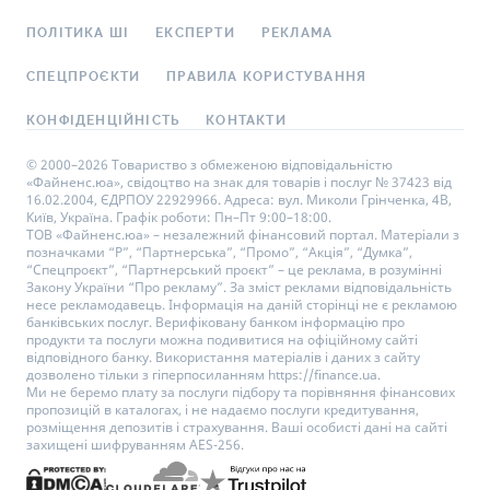
ПОЛІТИКА ШІ
ЕКСПЕРТИ
РЕКЛАМА
СПЕЦПРОЄКТИ
ПРАВИЛА КОРИСТУВАННЯ
КОНФІДЕНЦІЙНІСТЬ
КОНТАКТИ
© 2000–2026 Товариство з обмеженою відповідальністю
«Файненс.юа», свідоцтво на знак для товарів і послуг № 37423 від
16.02.2004, ЄДРПОУ 22929966. Адреса: вул. Миколи Грінченка, 4В,
Київ, Україна. Графік роботи: Пн–Пт 9:00–18:00.
ТОВ «Файненс.юа» – незалежний фінансовий портал. Матеріали з
позначками “Р”, “Партнерська”, “Промо”, “Акція”, “Думка”,
“Спецпроєкт”, “Партнерський проєкт” – це реклама, в розумінні
Закону України “Про рекламу”. За зміст реклами відповідальність
несе рекламодавець. Інформація на даній сторінці не є рекламою
банківських послуг. Верифіковану банком інформацію про
продукти та послуги можна подивитися на офіційному сайті
відповідного банку. Використання матеріалів і даних з сайту
дозволено тільки з гіперпосиланням https://finance.ua.
Ми не беремо плату за послуги підбору та порівняння фінансових
пропозицій в каталогах, і не надаємо послуги кредитування,
розміщення депозитів і страхування. Ваші особисті дані на сайті
захищені шифруванням AES-256.