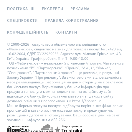
ПОЛІТИКА ШІ
ЕКСПЕРТИ
РЕКЛАМА
СПЕЦПРОЄКТИ
ПРАВИЛА КОРИСТУВАННЯ
КОНФІДЕНЦІЙНІСТЬ
КОНТАКТИ
© 2000–2026 Товариство з обмеженою відповідальністю
«Файненс.юа», свідоцтво на знак для товарів і послуг № 37423 від
16.02.2004, ЄДРПОУ 22929966. Адреса: вул. Миколи Грінченка, 4В,
Київ, Україна. Графік роботи: Пн–Пт 9:00–18:00.
ТОВ «Файненс.юа» – незалежний фінансовий портал. Матеріали з
позначками “Р”, “Партнерська”, “Промо”, “Акція”, “Думка”,
“Спецпроєкт”, “Партнерський проєкт” – це реклама, в розумінні
Закону України “Про рекламу”. За зміст реклами відповідальність
несе рекламодавець. Інформація на даній сторінці не є рекламою
банківських послуг. Верифіковану банком інформацію про
продукти та послуги можна подивитися на офіційному сайті
відповідного банку. Використання матеріалів і даних з сайту
дозволено тільки з гіперпосиланням https://finance.ua.
Ми не беремо плату за послуги підбору та порівняння фінансових
пропозицій в каталогах, і не надаємо послуги кредитування,
розміщення депозитів і страхування. Ваші особисті дані на сайті
захищені шифруванням AES-256.