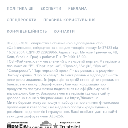
ПОЛІТИКА ШІ
ЕКСПЕРТИ
РЕКЛАМА
СПЕЦПРОЄКТИ
ПРАВИЛА КОРИСТУВАННЯ
КОНФІДЕНЦІЙНІСТЬ
КОНТАКТИ
© 2000–2026 Товариство з обмеженою відповідальністю
«Файненс.юа», свідоцтво на знак для товарів і послуг № 37423 від
16.02.2004, ЄДРПОУ 22929966. Адреса: вул. Миколи Грінченка, 4В,
Київ, Україна. Графік роботи: Пн–Пт 9:00–18:00.
ТОВ «Файненс.юа» – незалежний фінансовий портал. Матеріали з
позначками “Р”, “Партнерська”, “Промо”, “Акція”, “Думка”,
“Спецпроєкт”, “Партнерський проєкт” – це реклама, в розумінні
Закону України “Про рекламу”. За зміст реклами відповідальність
несе рекламодавець. Інформація на даній сторінці не є рекламою
банківських послуг. Верифіковану банком інформацію про
продукти та послуги можна подивитися на офіційному сайті
відповідного банку. Використання матеріалів і даних з сайту
дозволено тільки з гіперпосиланням https://finance.ua.
Ми не беремо плату за послуги підбору та порівняння фінансових
пропозицій в каталогах, і не надаємо послуги кредитування,
розміщення депозитів і страхування. Ваші особисті дані на сайті
захищені шифруванням AES-256.