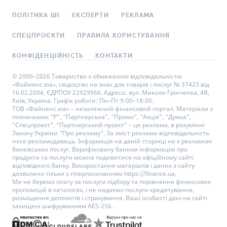
ПОЛІТИКА ШІ
ЕКСПЕРТИ
РЕКЛАМА
СПЕЦПРОЄКТИ
ПРАВИЛА КОРИСТУВАННЯ
КОНФІДЕНЦІЙНІСТЬ
КОНТАКТИ
© 2000–2026 Товариство з обмеженою відповідальністю
«Файненс.юа», свідоцтво на знак для товарів і послуг № 37423 від
16.02.2004, ЄДРПОУ 22929966. Адреса: вул. Миколи Грінченка, 4В,
Київ, Україна. Графік роботи: Пн–Пт 9:00–18:00.
ТОВ «Файненс.юа» – незалежний фінансовий портал. Матеріали з
позначками “Р”, “Партнерська”, “Промо”, “Акція”, “Думка”,
“Спецпроєкт”, “Партнерський проєкт” – це реклама, в розумінні
Закону України “Про рекламу”. За зміст реклами відповідальність
несе рекламодавець. Інформація на даній сторінці не є рекламою
банківських послуг. Верифіковану банком інформацію про
продукти та послуги можна подивитися на офіційному сайті
відповідного банку. Використання матеріалів і даних з сайту
дозволено тільки з гіперпосиланням https://finance.ua.
Ми не беремо плату за послуги підбору та порівняння фінансових
пропозицій в каталогах, і не надаємо послуги кредитування,
розміщення депозитів і страхування. Ваші особисті дані на сайті
захищені шифруванням AES-256.