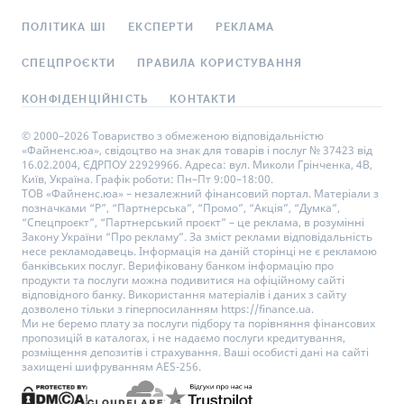
ПОЛІТИКА ШІ
ЕКСПЕРТИ
РЕКЛАМА
СПЕЦПРОЄКТИ
ПРАВИЛА КОРИСТУВАННЯ
КОНФІДЕНЦІЙНІСТЬ
КОНТАКТИ
© 2000–2026 Товариство з обмеженою відповідальністю
«Файненс.юа», свідоцтво на знак для товарів і послуг № 37423 від
16.02.2004, ЄДРПОУ 22929966. Адреса: вул. Миколи Грінченка, 4В,
Київ, Україна. Графік роботи: Пн–Пт 9:00–18:00.
ТОВ «Файненс.юа» – незалежний фінансовий портал. Матеріали з
позначками “Р”, “Партнерська”, “Промо”, “Акція”, “Думка”,
“Спецпроєкт”, “Партнерський проєкт” – це реклама, в розумінні
Закону України “Про рекламу”. За зміст реклами відповідальність
несе рекламодавець. Інформація на даній сторінці не є рекламою
банківських послуг. Верифіковану банком інформацію про
продукти та послуги можна подивитися на офіційному сайті
відповідного банку. Використання матеріалів і даних з сайту
дозволено тільки з гіперпосиланням https://finance.ua.
Ми не беремо плату за послуги підбору та порівняння фінансових
пропозицій в каталогах, і не надаємо послуги кредитування,
розміщення депозитів і страхування. Ваші особисті дані на сайті
захищені шифруванням AES-256.