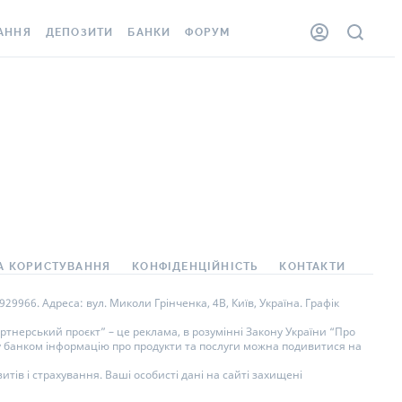
АННЯ
ДЕПОЗИТИ
БАНКИ
ФОРУМ
ЛКА
ВСІ ДЕПОЗИТИ
ВСІ БАНКИ
ННЯ ЖИТЛА ВІД
ДЕПОЗИТИ В USD
ВІДГУКИ ПРО БАНКИ
ШАХЕДІВ
ДЕПОЗИТИ В EUR
МІКРОФІНАНСОВІ
ОВКА ЗА КОРДОН
ОРГАНІЗАЦІЇ
БОНУС ДО ДЕПОЗИТІВ
ВІДГУКИ ПРО МФО
УМОВИ АКЦІЇ
АРТА
ПИТАННЯ ТА ВІДПОВІДІ
А КОРИСТУВАННЯ
КОНФІДЕНЦІЙНІСТЬ
КОНТАКТИ
НА ВІНЬЄТКА
ДЕПОЗИТНИЙ КАЛЬКУЛЯТОР
9966. Адреса: вул. Миколи Грінченка, 4В, Київ, Україна. Графік
СПІВРОБІТНИКІВ
ПУТІВНИКИ ПО
тнерський проєкт” – це реклама, в розумінні Закону України “Про
ну банком інформацію про продукти та послуги можна подивитися на
SISTANCE
ЗАОЩАДЖЕННЯМ
тів і страхування. Ваші особисті дані на сайті захищені
ННЯ ВІД
 ВИПАДКІВ