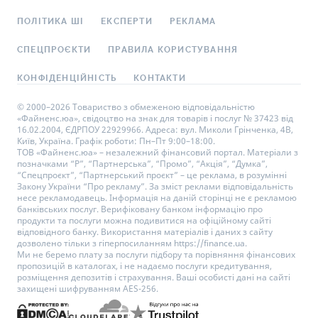
ПОЛІТИКА ШІ
ЕКСПЕРТИ
РЕКЛАМА
СПЕЦПРОЄКТИ
ПРАВИЛА КОРИСТУВАННЯ
КОНФІДЕНЦІЙНІСТЬ
КОНТАКТИ
© 2000–2026 Товариство з обмеженою відповідальністю
«Файненс.юа», свідоцтво на знак для товарів і послуг № 37423 від
16.02.2004, ЄДРПОУ 22929966. Адреса: вул. Миколи Грінченка, 4В,
Київ, Україна. Графік роботи: Пн–Пт 9:00–18:00.
ТОВ «Файненс.юа» – незалежний фінансовий портал. Матеріали з
позначками “Р”, “Партнерська”, “Промо”, “Акція”, “Думка”,
“Спецпроєкт”, “Партнерський проєкт” – це реклама, в розумінні
Закону України “Про рекламу”. За зміст реклами відповідальність
несе рекламодавець. Інформація на даній сторінці не є рекламою
банківських послуг. Верифіковану банком інформацію про
продукти та послуги можна подивитися на офіційному сайті
відповідного банку. Використання матеріалів і даних з сайту
дозволено тільки з гіперпосиланням https://finance.ua.
Ми не беремо плату за послуги підбору та порівняння фінансових
пропозицій в каталогах, і не надаємо послуги кредитування,
розміщення депозитів і страхування. Ваші особисті дані на сайті
захищені шифруванням AES-256.