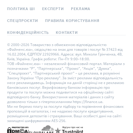
ПОЛІТИКА ШІ
ЕКСПЕРТИ
РЕКЛАМА
СПЕЦПРОЄКТИ
ПРАВИЛА КОРИСТУВАННЯ
КОНФІДЕНЦІЙНІСТЬ
КОНТАКТИ
© 2000–2026 Товариство з обмеженою відповідальністю
«Файненс.юа», свідоцтво на знак для товарів і послуг № 37423 від
16.02.2004, ЄДРПОУ 22929966. Адреса: вул. Миколи Грінченка, 4В,
Київ, Україна. Графік роботи: Пн–Пт 9:00–18:00.
ТОВ «Файненс.юа» – незалежний фінансовий портал. Матеріали з
позначками “Р”, “Партнерська”, “Промо”, “Акція”, “Думка”,
“Спецпроєкт”, “Партнерський проєкт” – це реклама, в розумінні
Закону України “Про рекламу”. За зміст реклами відповідальність
несе рекламодавець. Інформація на даній сторінці не є рекламою
банківських послуг. Верифіковану банком інформацію про
продукти та послуги можна подивитися на офіційному сайті
відповідного банку. Використання матеріалів і даних з сайту
дозволено тільки з гіперпосиланням https://finance.ua.
Ми не беремо плату за послуги підбору та порівняння фінансових
пропозицій в каталогах, і не надаємо послуги кредитування,
розміщення депозитів і страхування. Ваші особисті дані на сайті
захищені шифруванням AES-256.