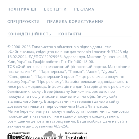
ПОЛІТИКА ШІ
ЕКСПЕРТИ
РЕКЛАМА
СПЕЦПРОЄКТИ
ПРАВИЛА КОРИСТУВАННЯ
КОНФІДЕНЦІЙНІСТЬ
КОНТАКТИ
© 2000–2026 Товариство з обмеженою відповідальністю
«Файненс.юа», свідоцтво на знак для товарів і послуг № 37423 від
16.02.2004, ЄДРПОУ 22929966. Адреса: вул. Миколи Грінченка, 4В,
Київ, Україна. Графік роботи: Пн–Пт 9:00–18:00.
ТОВ «Файненс.юа» – незалежний фінансовий портал. Матеріали з
позначками “Р”, “Партнерська”, “Промо”, “Акція”, “Думка”,
“Спецпроєкт”, “Партнерський проєкт” – це реклама, в розумінні
Закону України “Про рекламу”. За зміст реклами відповідальність
несе рекламодавець. Інформація на даній сторінці не є рекламою
банківських послуг. Верифіковану банком інформацію про
продукти та послуги можна подивитися на офіційному сайті
відповідного банку. Використання матеріалів і даних з сайту
дозволено тільки з гіперпосиланням https://finance.ua.
Ми не беремо плату за послуги підбору та порівняння фінансових
пропозицій в каталогах, і не надаємо послуги кредитування,
розміщення депозитів і страхування. Ваші особисті дані на сайті
захищені шифруванням AES-256.