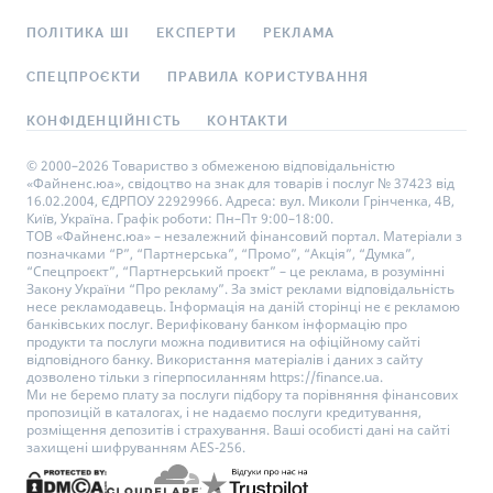
ПОЛІТИКА ШІ
ЕКСПЕРТИ
РЕКЛАМА
СПЕЦПРОЄКТИ
ПРАВИЛА КОРИСТУВАННЯ
КОНФІДЕНЦІЙНІСТЬ
КОНТАКТИ
© 2000–2026 Товариство з обмеженою відповідальністю
«Файненс.юа», свідоцтво на знак для товарів і послуг № 37423 від
16.02.2004, ЄДРПОУ 22929966. Адреса: вул. Миколи Грінченка, 4В,
Київ, Україна. Графік роботи: Пн–Пт 9:00–18:00.
ТОВ «Файненс.юа» – незалежний фінансовий портал. Матеріали з
позначками “Р”, “Партнерська”, “Промо”, “Акція”, “Думка”,
“Спецпроєкт”, “Партнерський проєкт” – це реклама, в розумінні
Закону України “Про рекламу”. За зміст реклами відповідальність
несе рекламодавець. Інформація на даній сторінці не є рекламою
банківських послуг. Верифіковану банком інформацію про
продукти та послуги можна подивитися на офіційному сайті
відповідного банку. Використання матеріалів і даних з сайту
дозволено тільки з гіперпосиланням https://finance.ua.
Ми не беремо плату за послуги підбору та порівняння фінансових
пропозицій в каталогах, і не надаємо послуги кредитування,
розміщення депозитів і страхування. Ваші особисті дані на сайті
захищені шифруванням AES-256.