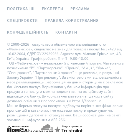
ПОЛІТИКА ШІ
ЕКСПЕРТИ
РЕКЛАМА
СПЕЦПРОЄКТИ
ПРАВИЛА КОРИСТУВАННЯ
КОНФІДЕНЦІЙНІСТЬ
КОНТАКТИ
© 2000–2026 Товариство з обмеженою відповідальністю
«Файненс.юа», свідоцтво на знак для товарів і послуг № 37423 від
16.02.2004, ЄДРПОУ 22929966. Адреса: вул. Миколи Грінченка, 4В,
Київ, Україна. Графік роботи: Пн–Пт 9:00–18:00.
ТОВ «Файненс.юа» – незалежний фінансовий портал. Матеріали з
позначками “Р”, “Партнерська”, “Промо”, “Акція”, “Думка”,
“Спецпроєкт”, “Партнерський проєкт” – це реклама, в розумінні
Закону України “Про рекламу”. За зміст реклами відповідальність
несе рекламодавець. Інформація на даній сторінці не є рекламою
банківських послуг. Верифіковану банком інформацію про
продукти та послуги можна подивитися на офіційному сайті
відповідного банку. Використання матеріалів і даних з сайту
дозволено тільки з гіперпосиланням https://finance.ua.
Ми не беремо плату за послуги підбору та порівняння фінансових
пропозицій в каталогах, і не надаємо послуги кредитування,
розміщення депозитів і страхування. Ваші особисті дані на сайті
захищені шифруванням AES-256.