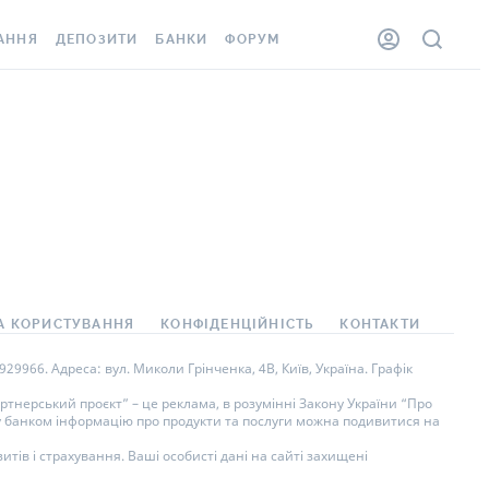
АННЯ
ДЕПОЗИТИ
БАНКИ
ФОРУМ
ЛКА
ВСІ ДЕПОЗИТИ
ВСІ БАНКИ
ННЯ ЖИТЛА ВІД
ДЕПОЗИТИ В USD
ВІДГУКИ ПРО БАНКИ
ШАХЕДІВ
ДЕПОЗИТИ В EUR
МІКРОФІНАНСОВІ
ОВКА ЗА КОРДОН
ОРГАНІЗАЦІЇ
БОНУС ДО ДЕПОЗИТІВ
ВІДГУКИ ПРО МФО
УМОВИ АКЦІЇ
АРТА
ПИТАННЯ ТА ВІДПОВІДІ
А КОРИСТУВАННЯ
КОНФІДЕНЦІЙНІСТЬ
КОНТАКТИ
НА ВІНЬЄТКА
ДЕПОЗИТНИЙ КАЛЬКУЛЯТОР
9966. Адреса: вул. Миколи Грінченка, 4В, Київ, Україна. Графік
СПІВРОБІТНИКІВ
ПУТІВНИКИ ПО
тнерський проєкт” – це реклама, в розумінні Закону України “Про
ну банком інформацію про продукти та послуги можна подивитися на
SISTANCE
ЗАОЩАДЖЕННЯМ
тів і страхування. Ваші особисті дані на сайті захищені
ННЯ ВІД
 ВИПАДКІВ