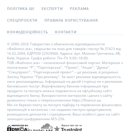
ПОЛІТИКА ШІ
ЕКСПЕРТИ
РЕКЛАМА
СПЕЦПРОЄКТИ
ПРАВИЛА КОРИСТУВАННЯ
КОНФІДЕНЦІЙНІСТЬ
КОНТАКТИ
© 2000–2026 Товариство з обмеженою відповідальністю
«Файненс.юа», свідоцтво на знак для товарів і послуг № 37423 від
16.02.2004, ЄДРПОУ 22929966. Адреса: вул. Миколи Грінченка, 4В,
Київ, Україна. Графік роботи: Пн–Пт 9:00–18:00.
ТОВ «Файненс.юа» – незалежний фінансовий портал. Матеріали з
позначками “Р”, “Партнерська”, “Промо”, “Акція”, “Думка”,
“Спецпроєкт”, “Партнерський проєкт” – це реклама, в розумінні
Закону України “Про рекламу”. За зміст реклами відповідальність
несе рекламодавець. Інформація на даній сторінці не є рекламою
банківських послуг. Верифіковану банком інформацію про
продукти та послуги можна подивитися на офіційному сайті
відповідного банку. Використання матеріалів і даних з сайту
дозволено тільки з гіперпосиланням https://finance.ua.
Ми не беремо плату за послуги підбору та порівняння фінансових
пропозицій в каталогах, і не надаємо послуги кредитування,
розміщення депозитів і страхування. Ваші особисті дані на сайті
захищені шифруванням AES-256.