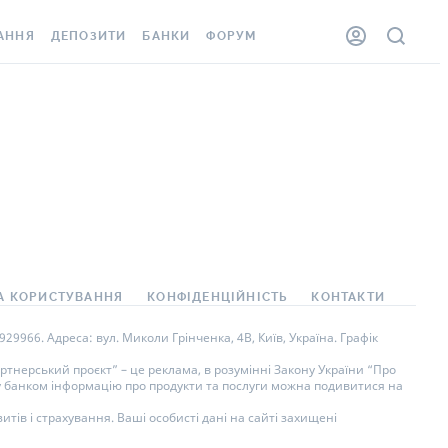
АННЯ
ДЕПОЗИТИ
БАНКИ
ФОРУМ
ЛКА
ВСІ ДЕПОЗИТИ
ВСІ БАНКИ
ННЯ ЖИТЛА ВІД
ДЕПОЗИТИ В USD
ВІДГУКИ ПРО БАНКИ
ШАХЕДІВ
ДЕПОЗИТИ В EUR
МІКРОФІНАНСОВІ
ОВКА ЗА КОРДОН
ОРГАНІЗАЦІЇ
БОНУС ДО ДЕПОЗИТІВ
ВІДГУКИ ПРО МФО
УМОВИ АКЦІЇ
АРТА
ПИТАННЯ ТА ВІДПОВІДІ
А КОРИСТУВАННЯ
КОНФІДЕНЦІЙНІСТЬ
КОНТАКТИ
НА ВІНЬЄТКА
ДЕПОЗИТНИЙ КАЛЬКУЛЯТОР
9966. Адреса: вул. Миколи Грінченка, 4В, Київ, Україна. Графік
СПІВРОБІТНИКІВ
ПУТІВНИКИ ПО
тнерський проєкт” – це реклама, в розумінні Закону України “Про
ну банком інформацію про продукти та послуги можна подивитися на
SISTANCE
ЗАОЩАДЖЕННЯМ
тів і страхування. Ваші особисті дані на сайті захищені
ННЯ ВІД
 ВИПАДКІВ