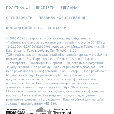
ПОЛІТИКА ШІ
ЕКСПЕРТИ
РЕКЛАМА
СПЕЦПРОЄКТИ
ПРАВИЛА КОРИСТУВАННЯ
КОНФІДЕНЦІЙНІСТЬ
КОНТАКТИ
© 2000–2026 Товариство з обмеженою відповідальністю
«Файненс.юа», свідоцтво на знак для товарів і послуг № 37423 від
16.02.2004, ЄДРПОУ 22929966. Адреса: вул. Миколи Грінченка, 4В,
Київ, Україна. Графік роботи: Пн–Пт 9:00–18:00.
ТОВ «Файненс.юа» – незалежний фінансовий портал. Матеріали з
позначками “Р”, “Партнерська”, “Промо”, “Акція”, “Думка”,
“Спецпроєкт”, “Партнерський проєкт” – це реклама, в розумінні
Закону України “Про рекламу”. За зміст реклами відповідальність
несе рекламодавець. Інформація на даній сторінці не є рекламою
банківських послуг. Верифіковану банком інформацію про
продукти та послуги можна подивитися на офіційному сайті
відповідного банку. Використання матеріалів і даних з сайту
дозволено тільки з гіперпосиланням https://finance.ua.
Ми не беремо плату за послуги підбору та порівняння фінансових
пропозицій в каталогах, і не надаємо послуги кредитування,
розміщення депозитів і страхування. Ваші особисті дані на сайті
захищені шифруванням AES-256.