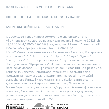
ПОЛІТИКА ШІ
ЕКСПЕРТИ
РЕКЛАМА
СПЕЦПРОЄКТИ
ПРАВИЛА КОРИСТУВАННЯ
КОНФІДЕНЦІЙНІСТЬ
КОНТАКТИ
© 2000–2026 Товариство з обмеженою відповідальністю
«Файненс.юа», свідоцтво на знак для товарів і послуг № 37423 від
16.02.2004, ЄДРПОУ 22929966. Адреса: вул. Миколи Грінченка, 4В,
Київ, Україна. Графік роботи: Пн–Пт 9:00–18:00.
ТОВ «Файненс.юа» – незалежний фінансовий портал. Матеріали з
позначками “Р”, “Партнерська”, “Промо”, “Акція”, “Думка”,
“Спецпроєкт”, “Партнерський проєкт” – це реклама, в розумінні
Закону України “Про рекламу”. За зміст реклами відповідальність
несе рекламодавець. Інформація на даній сторінці не є рекламою
банківських послуг. Верифіковану банком інформацію про
продукти та послуги можна подивитися на офіційному сайті
відповідного банку. Використання матеріалів і даних з сайту
дозволено тільки з гіперпосиланням https://finance.ua.
Ми не беремо плату за послуги підбору та порівняння фінансових
пропозицій в каталогах, і не надаємо послуги кредитування,
розміщення депозитів і страхування. Ваші особисті дані на сайті
захищені шифруванням AES-256.