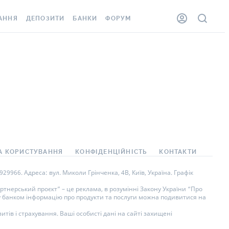
АННЯ
ДЕПОЗИТИ
БАНКИ
ФОРУМ
ЛКА
ВСІ ДЕПОЗИТИ
ВСІ БАНКИ
ННЯ ЖИТЛА ВІД
ДЕПОЗИТИ В USD
ВІДГУКИ ПРО БАНКИ
ШАХЕДІВ
ДЕПОЗИТИ В EUR
МІКРОФІНАНСОВІ
ОВКА ЗА КОРДОН
ОРГАНІЗАЦІЇ
БОНУС ДО ДЕПОЗИТІВ
ВІДГУКИ ПРО МФО
УМОВИ АКЦІЇ
АРТА
ПИТАННЯ ТА ВІДПОВІДІ
А КОРИСТУВАННЯ
КОНФІДЕНЦІЙНІСТЬ
КОНТАКТИ
НА ВІНЬЄТКА
ДЕПОЗИТНИЙ КАЛЬКУЛЯТОР
9966. Адреса: вул. Миколи Грінченка, 4В, Київ, Україна. Графік
СПІВРОБІТНИКІВ
ПУТІВНИКИ ПО
тнерський проєкт” – це реклама, в розумінні Закону України “Про
ну банком інформацію про продукти та послуги можна подивитися на
SISTANCE
ЗАОЩАДЖЕННЯМ
тів і страхування. Ваші особисті дані на сайті захищені
ННЯ ВІД
 ВИПАДКІВ