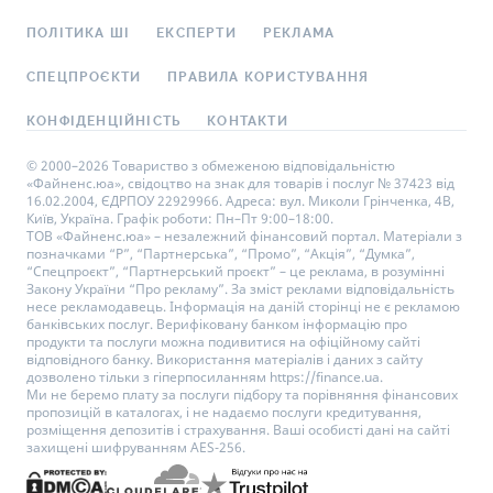
ПОЛІТИКА ШІ
ЕКСПЕРТИ
РЕКЛАМА
СПЕЦПРОЄКТИ
ПРАВИЛА КОРИСТУВАННЯ
КОНФІДЕНЦІЙНІСТЬ
КОНТАКТИ
© 2000–2026 Товариство з обмеженою відповідальністю
«Файненс.юа», свідоцтво на знак для товарів і послуг № 37423 від
16.02.2004, ЄДРПОУ 22929966. Адреса: вул. Миколи Грінченка, 4В,
Київ, Україна. Графік роботи: Пн–Пт 9:00–18:00.
ТОВ «Файненс.юа» – незалежний фінансовий портал. Матеріали з
позначками “Р”, “Партнерська”, “Промо”, “Акція”, “Думка”,
“Спецпроєкт”, “Партнерський проєкт” – це реклама, в розумінні
Закону України “Про рекламу”. За зміст реклами відповідальність
несе рекламодавець. Інформація на даній сторінці не є рекламою
банківських послуг. Верифіковану банком інформацію про
продукти та послуги можна подивитися на офіційному сайті
відповідного банку. Використання матеріалів і даних з сайту
дозволено тільки з гіперпосиланням https://finance.ua.
Ми не беремо плату за послуги підбору та порівняння фінансових
пропозицій в каталогах, і не надаємо послуги кредитування,
розміщення депозитів і страхування. Ваші особисті дані на сайті
захищені шифруванням AES-256.