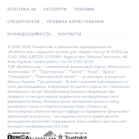
ПОЛІТИКА ШІ
ЕКСПЕРТИ
РЕКЛАМА
СПЕЦПРОЄКТИ
ПРАВИЛА КОРИСТУВАННЯ
КОНФІДЕНЦІЙНІСТЬ
КОНТАКТИ
© 2000–2026 Товариство з обмеженою відповідальністю
«Файненс.юа», свідоцтво на знак для товарів і послуг № 37423 від
16.02.2004, ЄДРПОУ 22929966. Адреса: вул. Миколи Грінченка, 4В,
Київ, Україна. Графік роботи: Пн–Пт 9:00–18:00.
ТОВ «Файненс.юа» – незалежний фінансовий портал. Матеріали з
позначками “Р”, “Партнерська”, “Промо”, “Акція”, “Думка”,
“Спецпроєкт”, “Партнерський проєкт” – це реклама, в розумінні
Закону України “Про рекламу”. За зміст реклами відповідальність
несе рекламодавець. Інформація на даній сторінці не є рекламою
банківських послуг. Верифіковану банком інформацію про
продукти та послуги можна подивитися на офіційному сайті
відповідного банку. Використання матеріалів і даних з сайту
дозволено тільки з гіперпосиланням https://finance.ua.
Ми не беремо плату за послуги підбору та порівняння фінансових
пропозицій в каталогах, і не надаємо послуги кредитування,
розміщення депозитів і страхування. Ваші особисті дані на сайті
захищені шифруванням AES-256.