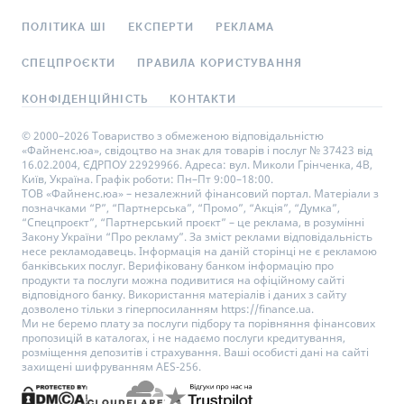
ПОЛІТИКА ШІ
ЕКСПЕРТИ
РЕКЛАМА
СПЕЦПРОЄКТИ
ПРАВИЛА КОРИСТУВАННЯ
КОНФІДЕНЦІЙНІСТЬ
КОНТАКТИ
© 2000–2026 Товариство з обмеженою відповідальністю
«Файненс.юа», свідоцтво на знак для товарів і послуг № 37423 від
16.02.2004, ЄДРПОУ 22929966. Адреса: вул. Миколи Грінченка, 4В,
Київ, Україна. Графік роботи: Пн–Пт 9:00–18:00.
ТОВ «Файненс.юа» – незалежний фінансовий портал. Матеріали з
позначками “Р”, “Партнерська”, “Промо”, “Акція”, “Думка”,
“Спецпроєкт”, “Партнерський проєкт” – це реклама, в розумінні
Закону України “Про рекламу”. За зміст реклами відповідальність
несе рекламодавець. Інформація на даній сторінці не є рекламою
банківських послуг. Верифіковану банком інформацію про
продукти та послуги можна подивитися на офіційному сайті
відповідного банку. Використання матеріалів і даних з сайту
дозволено тільки з гіперпосиланням https://finance.ua.
Ми не беремо плату за послуги підбору та порівняння фінансових
пропозицій в каталогах, і не надаємо послуги кредитування,
розміщення депозитів і страхування. Ваші особисті дані на сайті
захищені шифруванням AES-256.