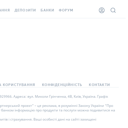
АННЯ
ДЕПОЗИТИ
БАНКИ
ФОРУМ
ЛКА
ВСІ ДЕПОЗИТИ
ВСІ БАНКИ
ННЯ ЖИТЛА ВІД
ДЕПОЗИТИ В USD
ВІДГУКИ ПРО БАНКИ
ШАХЕДІВ
ДЕПОЗИТИ В EUR
МІКРОФІНАНСОВІ
ОВКА ЗА КОРДОН
ОРГАНІЗАЦІЇ
БОНУС ДО ДЕПОЗИТІВ
ВІДГУКИ ПРО МФО
УМОВИ АКЦІЇ
АРТА
ПИТАННЯ ТА ВІДПОВІДІ
А КОРИСТУВАННЯ
КОНФІДЕНЦІЙНІСТЬ
КОНТАКТИ
НА ВІНЬЄТКА
ДЕПОЗИТНИЙ КАЛЬКУЛЯТОР
9966. Адреса: вул. Миколи Грінченка, 4В, Київ, Україна. Графік
СПІВРОБІТНИКІВ
ПУТІВНИКИ ПО
тнерський проєкт” – це реклама, в розумінні Закону України “Про
ну банком інформацію про продукти та послуги можна подивитися на
SISTANCE
ЗАОЩАДЖЕННЯМ
тів і страхування. Ваші особисті дані на сайті захищені
ННЯ ВІД
 ВИПАДКІВ