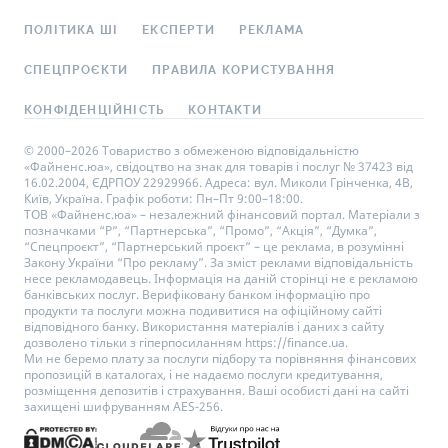
ПОЛІТИКА ШІ
ЕКСПЕРТИ
РЕКЛАМА
СПЕЦПРОЄКТИ
ПРАВИЛА КОРИСТУВАННЯ
КОНФІДЕНЦІЙНІСТЬ
КОНТАКТИ
© 2000–2026 Товариство з обмеженою відповідальністю
«Файненс.юа», свідоцтво на знак для товарів і послуг № 37423 від
16.02.2004, ЄДРПОУ 22929966. Адреса: вул. Миколи Грінченка, 4В,
Київ, Україна. Графік роботи: Пн–Пт 9:00–18:00.
ТОВ «Файненс.юа» – незалежний фінансовий портал. Матеріали з
позначками “Р”, “Партнерська”, “Промо”, “Акція”, “Думка”,
“Спецпроєкт”, “Партнерський проєкт” – це реклама, в розумінні
Закону України “Про рекламу”. За зміст реклами відповідальність
несе рекламодавець. Інформація на даній сторінці не є рекламою
банківських послуг. Верифіковану банком інформацію про
продукти та послуги можна подивитися на офіційному сайті
відповідного банку. Використання матеріалів і даних з сайту
дозволено тільки з гіперпосиланням https://finance.ua.
Ми не беремо плату за послуги підбору та порівняння фінансових
пропозицій в каталогах, і не надаємо послуги кредитування,
розміщення депозитів і страхування. Ваші особисті дані на сайті
захищені шифруванням AES-256.