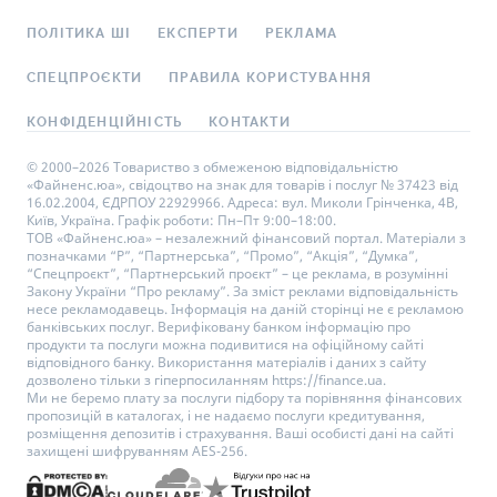
ПОЛІТИКА ШІ
ЕКСПЕРТИ
РЕКЛАМА
СПЕЦПРОЄКТИ
ПРАВИЛА КОРИСТУВАННЯ
КОНФІДЕНЦІЙНІСТЬ
КОНТАКТИ
© 2000–2026 Товариство з обмеженою відповідальністю
«Файненс.юа», свідоцтво на знак для товарів і послуг № 37423 від
16.02.2004, ЄДРПОУ 22929966. Адреса: вул. Миколи Грінченка, 4В,
Київ, Україна. Графік роботи: Пн–Пт 9:00–18:00.
ТОВ «Файненс.юа» – незалежний фінансовий портал. Матеріали з
позначками “Р”, “Партнерська”, “Промо”, “Акція”, “Думка”,
“Спецпроєкт”, “Партнерський проєкт” – це реклама, в розумінні
Закону України “Про рекламу”. За зміст реклами відповідальність
несе рекламодавець. Інформація на даній сторінці не є рекламою
банківських послуг. Верифіковану банком інформацію про
продукти та послуги можна подивитися на офіційному сайті
відповідного банку. Використання матеріалів і даних з сайту
дозволено тільки з гіперпосиланням https://finance.ua.
Ми не беремо плату за послуги підбору та порівняння фінансових
пропозицій в каталогах, і не надаємо послуги кредитування,
розміщення депозитів і страхування. Ваші особисті дані на сайті
захищені шифруванням AES-256.