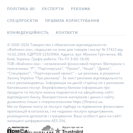
ПОЛІТИКА ШІ
ЕКСПЕРТИ
РЕКЛАМА
СПЕЦПРОЄКТИ
ПРАВИЛА КОРИСТУВАННЯ
КОНФІДЕНЦІЙНІСТЬ
КОНТАКТИ
© 2000–2026 Товариство з обмеженою відповідальністю
«Файненс.юа», свідоцтво на знак для товарів і послуг № 37423 від
16.02.2004, ЄДРПОУ 22929966. Адреса: вул. Миколи Грінченка, 4В,
Київ, Україна. Графік роботи: Пн–Пт 9:00–18:00.
ТОВ «Файненс.юа» – незалежний фінансовий портал. Матеріали з
позначками “Р”, “Партнерська”, “Промо”, “Акція”, “Думка”,
“Спецпроєкт”, “Партнерський проєкт” – це реклама, в розумінні
Закону України “Про рекламу”. За зміст реклами відповідальність
несе рекламодавець. Інформація на даній сторінці не є рекламою
банківських послуг. Верифіковану банком інформацію про
продукти та послуги можна подивитися на офіційному сайті
відповідного банку. Використання матеріалів і даних з сайту
дозволено тільки з гіперпосиланням https://finance.ua.
Ми не беремо плату за послуги підбору та порівняння фінансових
пропозицій в каталогах, і не надаємо послуги кредитування,
розміщення депозитів і страхування. Ваші особисті дані на сайті
захищені шифруванням AES-256.