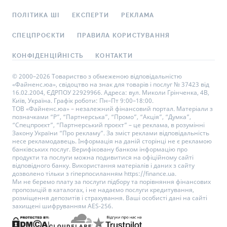
ПОЛІТИКА ШІ
ЕКСПЕРТИ
РЕКЛАМА
СПЕЦПРОЄКТИ
ПРАВИЛА КОРИСТУВАННЯ
КОНФІДЕНЦІЙНІСТЬ
КОНТАКТИ
© 2000–2026 Товариство з обмеженою відповідальністю
«Файненс.юа», свідоцтво на знак для товарів і послуг № 37423 від
16.02.2004, ЄДРПОУ 22929966. Адреса: вул. Миколи Грінченка, 4В,
Київ, Україна. Графік роботи: Пн–Пт 9:00–18:00.
ТОВ «Файненс.юа» – незалежний фінансовий портал. Матеріали з
позначками “Р”, “Партнерська”, “Промо”, “Акція”, “Думка”,
“Спецпроєкт”, “Партнерський проєкт” – це реклама, в розумінні
Закону України “Про рекламу”. За зміст реклами відповідальність
несе рекламодавець. Інформація на даній сторінці не є рекламою
банківських послуг. Верифіковану банком інформацію про
продукти та послуги можна подивитися на офіційному сайті
відповідного банку. Використання матеріалів і даних з сайту
дозволено тільки з гіперпосиланням https://finance.ua.
Ми не беремо плату за послуги підбору та порівняння фінансових
пропозицій в каталогах, і не надаємо послуги кредитування,
розміщення депозитів і страхування. Ваші особисті дані на сайті
захищені шифруванням AES-256.