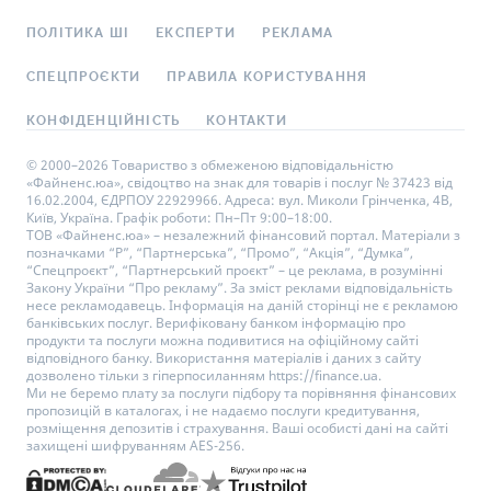
ПОЛІТИКА ШІ
ЕКСПЕРТИ
РЕКЛАМА
СПЕЦПРОЄКТИ
ПРАВИЛА КОРИСТУВАННЯ
КОНФІДЕНЦІЙНІСТЬ
КОНТАКТИ
© 2000–2026 Товариство з обмеженою відповідальністю
«Файненс.юа», свідоцтво на знак для товарів і послуг № 37423 від
16.02.2004, ЄДРПОУ 22929966. Адреса: вул. Миколи Грінченка, 4В,
Київ, Україна. Графік роботи: Пн–Пт 9:00–18:00.
ТОВ «Файненс.юа» – незалежний фінансовий портал. Матеріали з
позначками “Р”, “Партнерська”, “Промо”, “Акція”, “Думка”,
“Спецпроєкт”, “Партнерський проєкт” – це реклама, в розумінні
Закону України “Про рекламу”. За зміст реклами відповідальність
несе рекламодавець. Інформація на даній сторінці не є рекламою
банківських послуг. Верифіковану банком інформацію про
продукти та послуги можна подивитися на офіційному сайті
відповідного банку. Використання матеріалів і даних з сайту
дозволено тільки з гіперпосиланням https://finance.ua.
Ми не беремо плату за послуги підбору та порівняння фінансових
пропозицій в каталогах, і не надаємо послуги кредитування,
розміщення депозитів і страхування. Ваші особисті дані на сайті
захищені шифруванням AES-256.