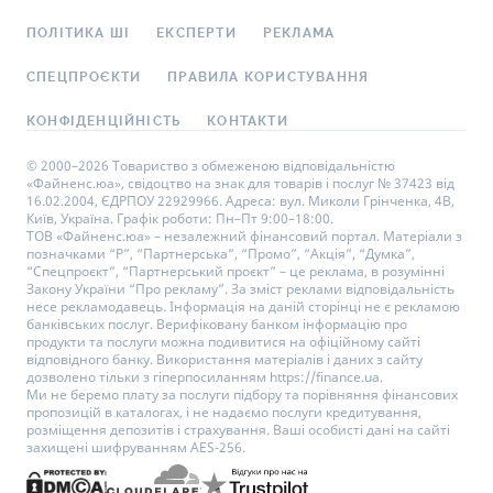
ПОЛІТИКА ШІ
ЕКСПЕРТИ
РЕКЛАМА
СПЕЦПРОЄКТИ
ПРАВИЛА КОРИСТУВАННЯ
КОНФІДЕНЦІЙНІСТЬ
КОНТАКТИ
© 2000–2026 Товариство з обмеженою відповідальністю
«Файненс.юа», свідоцтво на знак для товарів і послуг № 37423 від
16.02.2004, ЄДРПОУ 22929966. Адреса: вул. Миколи Грінченка, 4В,
Київ, Україна. Графік роботи: Пн–Пт 9:00–18:00.
ТОВ «Файненс.юа» – незалежний фінансовий портал. Матеріали з
позначками “Р”, “Партнерська”, “Промо”, “Акція”, “Думка”,
“Спецпроєкт”, “Партнерський проєкт” – це реклама, в розумінні
Закону України “Про рекламу”. За зміст реклами відповідальність
несе рекламодавець. Інформація на даній сторінці не є рекламою
банківських послуг. Верифіковану банком інформацію про
продукти та послуги можна подивитися на офіційному сайті
відповідного банку. Використання матеріалів і даних з сайту
дозволено тільки з гіперпосиланням https://finance.ua.
Ми не беремо плату за послуги підбору та порівняння фінансових
пропозицій в каталогах, і не надаємо послуги кредитування,
розміщення депозитів і страхування. Ваші особисті дані на сайті
захищені шифруванням AES-256.