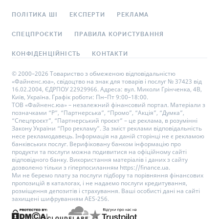
ПОЛІТИКА ШІ
ЕКСПЕРТИ
РЕКЛАМА
СПЕЦПРОЄКТИ
ПРАВИЛА КОРИСТУВАННЯ
КОНФІДЕНЦІЙНІСТЬ
КОНТАКТИ
© 2000–2026 Товариство з обмеженою відповідальністю
«Файненс.юа», свідоцтво на знак для товарів і послуг № 37423 від
16.02.2004, ЄДРПОУ 22929966. Адреса: вул. Миколи Грінченка, 4В,
Київ, Україна. Графік роботи: Пн–Пт 9:00–18:00.
ТОВ «Файненс.юа» – незалежний фінансовий портал. Матеріали з
позначками “Р”, “Партнерська”, “Промо”, “Акція”, “Думка”,
“Спецпроєкт”, “Партнерський проєкт” – це реклама, в розумінні
Закону України “Про рекламу”. За зміст реклами відповідальність
несе рекламодавець. Інформація на даній сторінці не є рекламою
банківських послуг. Верифіковану банком інформацію про
продукти та послуги можна подивитися на офіційному сайті
відповідного банку. Використання матеріалів і даних з сайту
дозволено тільки з гіперпосиланням https://finance.ua.
Ми не беремо плату за послуги підбору та порівняння фінансових
пропозицій в каталогах, і не надаємо послуги кредитування,
розміщення депозитів і страхування. Ваші особисті дані на сайті
захищені шифруванням AES-256.