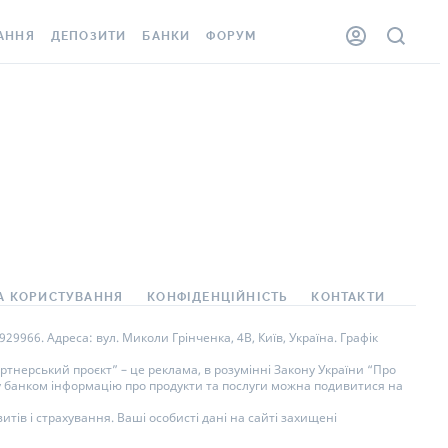
АННЯ
ДЕПОЗИТИ
БАНКИ
ФОРУМ
ЛКА
ВСІ ДЕПОЗИТИ
ВСІ БАНКИ
ННЯ ЖИТЛА ВІД
ДЕПОЗИТИ В USD
ВІДГУКИ ПРО БАНКИ
ШАХЕДІВ
ДЕПОЗИТИ В EUR
МІКРОФІНАНСОВІ
ОВКА ЗА КОРДОН
ОРГАНІЗАЦІЇ
БОНУС ДО ДЕПОЗИТІВ
ВІДГУКИ ПРО МФО
УМОВИ АКЦІЇ
АРТА
ПИТАННЯ ТА ВІДПОВІДІ
А КОРИСТУВАННЯ
КОНФІДЕНЦІЙНІСТЬ
КОНТАКТИ
НА ВІНЬЄТКА
ДЕПОЗИТНИЙ КАЛЬКУЛЯТОР
9966. Адреса: вул. Миколи Грінченка, 4В, Київ, Україна. Графік
СПІВРОБІТНИКІВ
ПУТІВНИКИ ПО
тнерський проєкт” – це реклама, в розумінні Закону України “Про
ну банком інформацію про продукти та послуги можна подивитися на
SISTANCE
ЗАОЩАДЖЕННЯМ
тів і страхування. Ваші особисті дані на сайті захищені
ННЯ ВІД
 ВИПАДКІВ