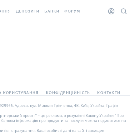
АННЯ
ДЕПОЗИТИ
БАНКИ
ФОРУМ
ЛКА
ВСІ ДЕПОЗИТИ
ВСІ БАНКИ
ННЯ ЖИТЛА ВІД
ДЕПОЗИТИ В USD
ВІДГУКИ ПРО БАНКИ
ШАХЕДІВ
ДЕПОЗИТИ В EUR
МІКРОФІНАНСОВІ
ОВКА ЗА КОРДОН
ОРГАНІЗАЦІЇ
БОНУС ДО ДЕПОЗИТІВ
ВІДГУКИ ПРО МФО
УМОВИ АКЦІЇ
АРТА
ПИТАННЯ ТА ВІДПОВІДІ
А КОРИСТУВАННЯ
КОНФІДЕНЦІЙНІСТЬ
КОНТАКТИ
НА ВІНЬЄТКА
ДЕПОЗИТНИЙ КАЛЬКУЛЯТОР
9966. Адреса: вул. Миколи Грінченка, 4В, Київ, Україна. Графік
СПІВРОБІТНИКІВ
ПУТІВНИКИ ПО
тнерський проєкт” – це реклама, в розумінні Закону України “Про
ну банком інформацію про продукти та послуги можна подивитися на
SISTANCE
ЗАОЩАДЖЕННЯМ
тів і страхування. Ваші особисті дані на сайті захищені
ННЯ ВІД
 ВИПАДКІВ