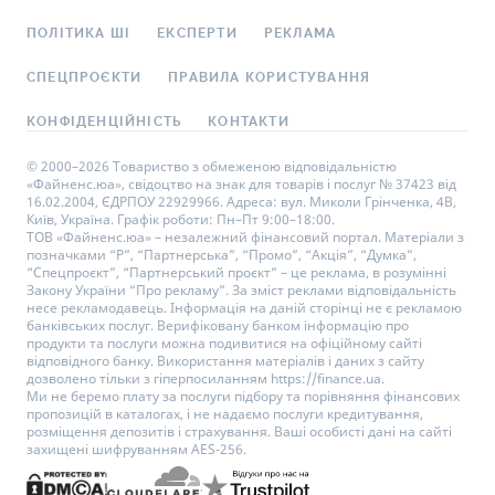
ПОЛІТИКА ШІ
ЕКСПЕРТИ
РЕКЛАМА
СПЕЦПРОЄКТИ
ПРАВИЛА КОРИСТУВАННЯ
КОНФІДЕНЦІЙНІСТЬ
КОНТАКТИ
© 2000–2026 Товариство з обмеженою відповідальністю
«Файненс.юа», свідоцтво на знак для товарів і послуг № 37423 від
16.02.2004, ЄДРПОУ 22929966. Адреса: вул. Миколи Грінченка, 4В,
Київ, Україна. Графік роботи: Пн–Пт 9:00–18:00.
ТОВ «Файненс.юа» – незалежний фінансовий портал. Матеріали з
позначками “Р”, “Партнерська”, “Промо”, “Акція”, “Думка”,
“Спецпроєкт”, “Партнерський проєкт” – це реклама, в розумінні
Закону України “Про рекламу”. За зміст реклами відповідальність
несе рекламодавець. Інформація на даній сторінці не є рекламою
банківських послуг. Верифіковану банком інформацію про
продукти та послуги можна подивитися на офіційному сайті
відповідного банку. Використання матеріалів і даних з сайту
дозволено тільки з гіперпосиланням https://finance.ua.
Ми не беремо плату за послуги підбору та порівняння фінансових
пропозицій в каталогах, і не надаємо послуги кредитування,
розміщення депозитів і страхування. Ваші особисті дані на сайті
захищені шифруванням AES-256.