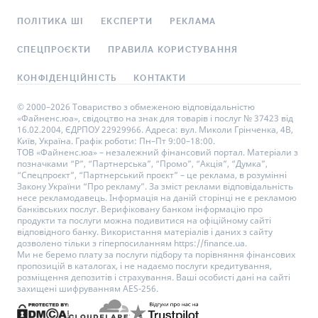
ПОЛІТИКА ШІ
ЕКСПЕРТИ
РЕКЛАМА
СПЕЦПРОЄКТИ
ПРАВИЛА КОРИСТУВАННЯ
КОНФІДЕНЦІЙНІСТЬ
КОНТАКТИ
© 2000–2026 Товариство з обмеженою відповідальністю
«Файненс.юа», свідоцтво на знак для товарів і послуг № 37423 від
16.02.2004, ЄДРПОУ 22929966. Адреса: вул. Миколи Грінченка, 4В,
Київ, Україна. Графік роботи: Пн–Пт 9:00–18:00.
ТОВ «Файненс.юа» – незалежний фінансовий портал. Матеріали з
позначками “Р”, “Партнерська”, “Промо”, “Акція”, “Думка”,
“Спецпроєкт”, “Партнерський проєкт” – це реклама, в розумінні
Закону України “Про рекламу”. За зміст реклами відповідальність
несе рекламодавець. Інформація на даній сторінці не є рекламою
банківських послуг. Верифіковану банком інформацію про
продукти та послуги можна подивитися на офіційному сайті
відповідного банку. Використання матеріалів і даних з сайту
дозволено тільки з гіперпосиланням https://finance.ua.
Ми не беремо плату за послуги підбору та порівняння фінансових
пропозицій в каталогах, і не надаємо послуги кредитування,
розміщення депозитів і страхування. Ваші особисті дані на сайті
захищені шифруванням AES-256.