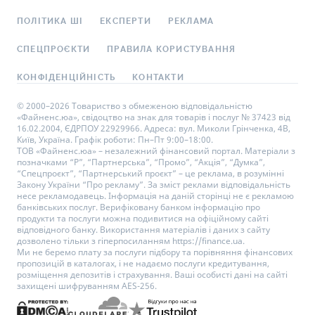
ПОЛІТИКА ШІ
ЕКСПЕРТИ
РЕКЛАМА
СПЕЦПРОЄКТИ
ПРАВИЛА КОРИСТУВАННЯ
КОНФІДЕНЦІЙНІСТЬ
КОНТАКТИ
© 2000–2026 Товариство з обмеженою відповідальністю
«Файненс.юа», свідоцтво на знак для товарів і послуг № 37423 від
16.02.2004, ЄДРПОУ 22929966. Адреса: вул. Миколи Грінченка, 4В,
Київ, Україна. Графік роботи: Пн–Пт 9:00–18:00.
ТОВ «Файненс.юа» – незалежний фінансовий портал. Матеріали з
позначками “Р”, “Партнерська”, “Промо”, “Акція”, “Думка”,
“Спецпроєкт”, “Партнерський проєкт” – це реклама, в розумінні
Закону України “Про рекламу”. За зміст реклами відповідальність
несе рекламодавець. Інформація на даній сторінці не є рекламою
банківських послуг. Верифіковану банком інформацію про
продукти та послуги можна подивитися на офіційному сайті
відповідного банку. Використання матеріалів і даних з сайту
дозволено тільки з гіперпосиланням https://finance.ua.
Ми не беремо плату за послуги підбору та порівняння фінансових
пропозицій в каталогах, і не надаємо послуги кредитування,
розміщення депозитів і страхування. Ваші особисті дані на сайті
захищені шифруванням AES-256.