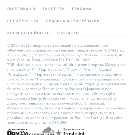
ПОЛІТИКА ШІ
ЕКСПЕРТИ
РЕКЛАМА
СПЕЦПРОЄКТИ
ПРАВИЛА КОРИСТУВАННЯ
КОНФІДЕНЦІЙНІСТЬ
КОНТАКТИ
© 2000–2026 Товариство з обмеженою відповідальністю
«Файненс.юа», свідоцтво на знак для товарів і послуг № 37423 від
16.02.2004, ЄДРПОУ 22929966. Адреса: вул. Миколи Грінченка, 4В,
Київ, Україна. Графік роботи: Пн–Пт 9:00–18:00.
ТОВ «Файненс.юа» – незалежний фінансовий портал. Матеріали з
позначками “Р”, “Партнерська”, “Промо”, “Акція”, “Думка”,
“Спецпроєкт”, “Партнерський проєкт” – це реклама, в розумінні
Закону України “Про рекламу”. За зміст реклами відповідальність
несе рекламодавець. Інформація на даній сторінці не є рекламою
банківських послуг. Верифіковану банком інформацію про
продукти та послуги можна подивитися на офіційному сайті
відповідного банку. Використання матеріалів і даних з сайту
дозволено тільки з гіперпосиланням https://finance.ua.
Ми не беремо плату за послуги підбору та порівняння фінансових
пропозицій в каталогах, і не надаємо послуги кредитування,
розміщення депозитів і страхування. Ваші особисті дані на сайті
захищені шифруванням AES-256.