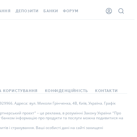
АННЯ
ДЕПОЗИТИ
БАНКИ
ФОРУМ
ЛКА
ВСІ ДЕПОЗИТИ
ВСІ БАНКИ
ННЯ ЖИТЛА ВІД
ДЕПОЗИТИ В USD
ВІДГУКИ ПРО БАНКИ
ШАХЕДІВ
ДЕПОЗИТИ В EUR
МІКРОФІНАНСОВІ
ОВКА ЗА КОРДОН
ОРГАНІЗАЦІЇ
БОНУС ДО ДЕПОЗИТІВ
ВІДГУКИ ПРО МФО
УМОВИ АКЦІЇ
АРТА
ПИТАННЯ ТА ВІДПОВІДІ
А КОРИСТУВАННЯ
КОНФІДЕНЦІЙНІСТЬ
КОНТАКТИ
НА ВІНЬЄТКА
ДЕПОЗИТНИЙ КАЛЬКУЛЯТОР
9966. Адреса: вул. Миколи Грінченка, 4В, Київ, Україна. Графік
СПІВРОБІТНИКІВ
ПУТІВНИКИ ПО
тнерський проєкт” – це реклама, в розумінні Закону України “Про
ну банком інформацію про продукти та послуги можна подивитися на
SISTANCE
ЗАОЩАДЖЕННЯМ
тів і страхування. Ваші особисті дані на сайті захищені
ННЯ ВІД
 ВИПАДКІВ