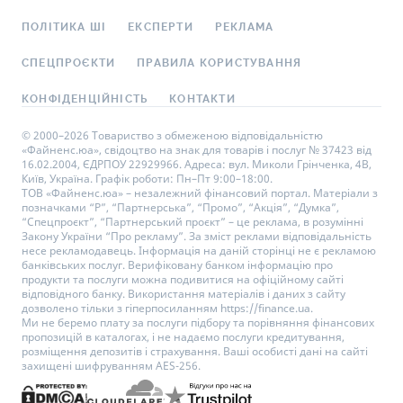
ПОЛІТИКА ШІ
ЕКСПЕРТИ
РЕКЛАМА
СПЕЦПРОЄКТИ
ПРАВИЛА КОРИСТУВАННЯ
КОНФІДЕНЦІЙНІСТЬ
КОНТАКТИ
© 2000–2026 Товариство з обмеженою відповідальністю
«Файненс.юа», свідоцтво на знак для товарів і послуг № 37423 від
16.02.2004, ЄДРПОУ 22929966. Адреса: вул. Миколи Грінченка, 4В,
Київ, Україна. Графік роботи: Пн–Пт 9:00–18:00.
ТОВ «Файненс.юа» – незалежний фінансовий портал. Матеріали з
позначками “Р”, “Партнерська”, “Промо”, “Акція”, “Думка”,
“Спецпроєкт”, “Партнерський проєкт” – це реклама, в розумінні
Закону України “Про рекламу”. За зміст реклами відповідальність
несе рекламодавець. Інформація на даній сторінці не є рекламою
банківських послуг. Верифіковану банком інформацію про
продукти та послуги можна подивитися на офіційному сайті
відповідного банку. Використання матеріалів і даних з сайту
дозволено тільки з гіперпосиланням https://finance.ua.
Ми не беремо плату за послуги підбору та порівняння фінансових
пропозицій в каталогах, і не надаємо послуги кредитування,
розміщення депозитів і страхування. Ваші особисті дані на сайті
захищені шифруванням AES-256.