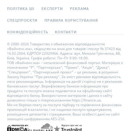
ПОЛІТИКА ШІ
ЕКСПЕРТИ
РЕКЛАМА
СПЕЦПРОЄКТИ
ПРАВИЛА КОРИСТУВАННЯ
КОНФІДЕНЦІЙНІСТЬ
КОНТАКТИ
© 2000–2026 Товариство з обмеженою відповідальністю
«Файненс.юа», свідоцтво на знак для товарів і послуг № 37423 від
16.02.2004, ЄДРПОУ 22929966. Адреса: вул. Миколи Грінченка, 4В,
Київ, Україна. Графік роботи: Пн–Пт 9:00–18:00.
ТОВ «Файненс.юа» – незалежний фінансовий портал. Матеріали з
позначками “Р”, “Партнерська”, “Промо”, “Акція”, “Думка”,
“Спецпроєкт”, “Партнерський проєкт” – це реклама, в розумінні
Закону України “Про рекламу”. За зміст реклами відповідальність
несе рекламодавець. Інформація на даній сторінці не є рекламою
банківських послуг. Верифіковану банком інформацію про
продукти та послуги можна подивитися на офіційному сайті
відповідного банку. Використання матеріалів і даних з сайту
дозволено тільки з гіперпосиланням https://finance.ua.
Ми не беремо плату за послуги підбору та порівняння фінансових
пропозицій в каталогах, і не надаємо послуги кредитування,
розміщення депозитів і страхування. Ваші особисті дані на сайті
захищені шифруванням AES-256.