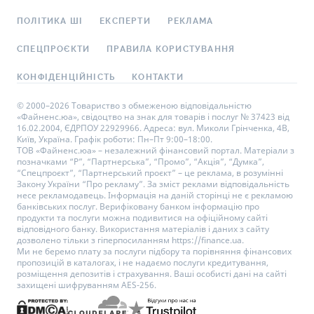
ПОЛІТИКА ШІ
ЕКСПЕРТИ
РЕКЛАМА
СПЕЦПРОЄКТИ
ПРАВИЛА КОРИСТУВАННЯ
КОНФІДЕНЦІЙНІСТЬ
КОНТАКТИ
© 2000–2026 Товариство з обмеженою відповідальністю
«Файненс.юа», свідоцтво на знак для товарів і послуг № 37423 від
16.02.2004, ЄДРПОУ 22929966. Адреса: вул. Миколи Грінченка, 4В,
Київ, Україна. Графік роботи: Пн–Пт 9:00–18:00.
ТОВ «Файненс.юа» – незалежний фінансовий портал. Матеріали з
позначками “Р”, “Партнерська”, “Промо”, “Акція”, “Думка”,
“Спецпроєкт”, “Партнерський проєкт” – це реклама, в розумінні
Закону України “Про рекламу”. За зміст реклами відповідальність
несе рекламодавець. Інформація на даній сторінці не є рекламою
банківських послуг. Верифіковану банком інформацію про
продукти та послуги можна подивитися на офіційному сайті
відповідного банку. Використання матеріалів і даних з сайту
дозволено тільки з гіперпосиланням https://finance.ua.
Ми не беремо плату за послуги підбору та порівняння фінансових
пропозицій в каталогах, і не надаємо послуги кредитування,
розміщення депозитів і страхування. Ваші особисті дані на сайті
захищені шифруванням AES-256.