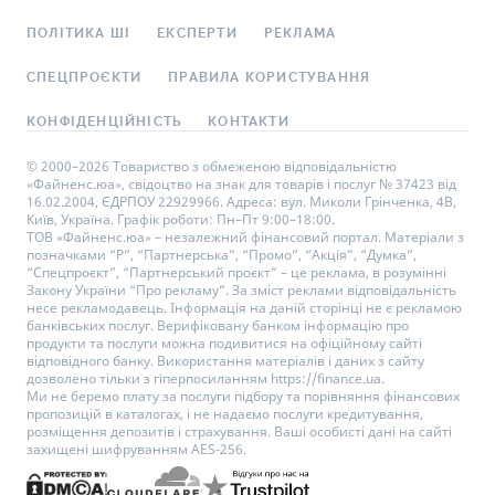
ПОЛІТИКА ШІ
ЕКСПЕРТИ
РЕКЛАМА
СПЕЦПРОЄКТИ
ПРАВИЛА КОРИСТУВАННЯ
КОНФІДЕНЦІЙНІСТЬ
КОНТАКТИ
© 2000–2026 Товариство з обмеженою відповідальністю
«Файненс.юа», свідоцтво на знак для товарів і послуг № 37423 від
16.02.2004, ЄДРПОУ 22929966. Адреса: вул. Миколи Грінченка, 4В,
Київ, Україна. Графік роботи: Пн–Пт 9:00–18:00.
ТОВ «Файненс.юа» – незалежний фінансовий портал. Матеріали з
позначками “Р”, “Партнерська”, “Промо”, “Акція”, “Думка”,
“Спецпроєкт”, “Партнерський проєкт” – це реклама, в розумінні
Закону України “Про рекламу”. За зміст реклами відповідальність
несе рекламодавець. Інформація на даній сторінці не є рекламою
банківських послуг. Верифіковану банком інформацію про
продукти та послуги можна подивитися на офіційному сайті
відповідного банку. Використання матеріалів і даних з сайту
дозволено тільки з гіперпосиланням https://finance.ua.
Ми не беремо плату за послуги підбору та порівняння фінансових
пропозицій в каталогах, і не надаємо послуги кредитування,
розміщення депозитів і страхування. Ваші особисті дані на сайті
захищені шифруванням AES-256.