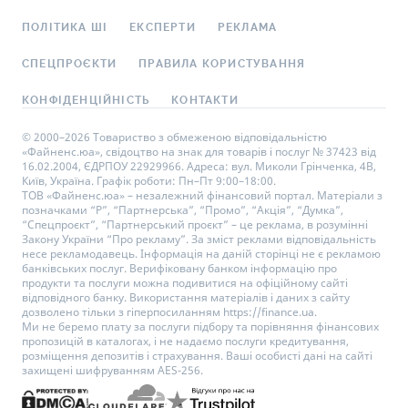
ПОЛІТИКА ШІ
ЕКСПЕРТИ
РЕКЛАМА
СПЕЦПРОЄКТИ
ПРАВИЛА КОРИСТУВАННЯ
КОНФІДЕНЦІЙНІСТЬ
КОНТАКТИ
© 2000–2026 Товариство з обмеженою відповідальністю
«Файненс.юа», свідоцтво на знак для товарів і послуг № 37423 від
16.02.2004, ЄДРПОУ 22929966. Адреса: вул. Миколи Грінченка, 4В,
Київ, Україна. Графік роботи: Пн–Пт 9:00–18:00.
ТОВ «Файненс.юа» – незалежний фінансовий портал. Матеріали з
позначками “Р”, “Партнерська”, “Промо”, “Акція”, “Думка”,
“Спецпроєкт”, “Партнерський проєкт” – це реклама, в розумінні
Закону України “Про рекламу”. За зміст реклами відповідальність
несе рекламодавець. Інформація на даній сторінці не є рекламою
банківських послуг. Верифіковану банком інформацію про
продукти та послуги можна подивитися на офіційному сайті
відповідного банку. Використання матеріалів і даних з сайту
дозволено тільки з гіперпосиланням https://finance.ua.
Ми не беремо плату за послуги підбору та порівняння фінансових
пропозицій в каталогах, і не надаємо послуги кредитування,
розміщення депозитів і страхування. Ваші особисті дані на сайті
захищені шифруванням AES-256.