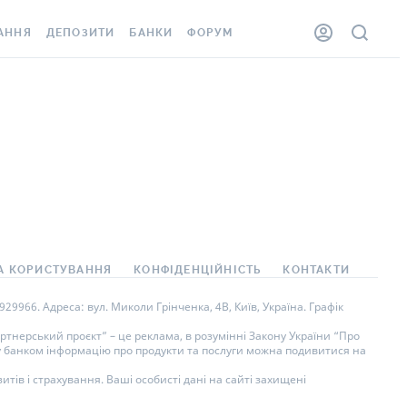
АННЯ
ДЕПОЗИТИ
БАНКИ
ФОРУМ
ЛКА
ВСІ ДЕПОЗИТИ
ВСІ БАНКИ
ННЯ ЖИТЛА ВІД
ДЕПОЗИТИ В USD
ВІДГУКИ ПРО БАНКИ
ШАХЕДІВ
ДЕПОЗИТИ В EUR
МІКРОФІНАНСОВІ
ОВКА ЗА КОРДОН
ОРГАНІЗАЦІЇ
БОНУС ДО ДЕПОЗИТІВ
ВІДГУКИ ПРО МФО
УМОВИ АКЦІЇ
АРТА
ПИТАННЯ ТА ВІДПОВІДІ
А КОРИСТУВАННЯ
КОНФІДЕНЦІЙНІСТЬ
КОНТАКТИ
НА ВІНЬЄТКА
ДЕПОЗИТНИЙ КАЛЬКУЛЯТОР
9966. Адреса: вул. Миколи Грінченка, 4В, Київ, Україна. Графік
СПІВРОБІТНИКІВ
ПУТІВНИКИ ПО
тнерський проєкт” – це реклама, в розумінні Закону України “Про
ну банком інформацію про продукти та послуги можна подивитися на
SISTANCE
ЗАОЩАДЖЕННЯМ
тів і страхування. Ваші особисті дані на сайті захищені
ННЯ ВІД
 ВИПАДКІВ