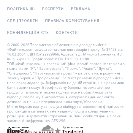
ПОЛІТИКА ШІ
ЕКСПЕРТИ
РЕКЛАМА
СПЕЦПРОЄКТИ
ПРАВИЛА КОРИСТУВАННЯ
КОНФІДЕНЦІЙНІСТЬ
КОНТАКТИ
© 2000–2026 Товариство з обмеженою відповідальністю
«Файненс.юа», свідоцтво на знак для товарів і послуг № 37423 від
16.02.2004, ЄДРПОУ 22929966. Адреса: вул. Миколи Грінченка, 4В,
Київ, Україна. Графік роботи: Пн–Пт 9:00–18:00.
ТОВ «Файненс.юа» – незалежний фінансовий портал. Матеріали з
позначками “Р”, “Партнерська”, “Промо”, “Акція”, “Думка”,
“Спецпроєкт”, “Партнерський проєкт” – це реклама, в розумінні
Закону України “Про рекламу”. За зміст реклами відповідальність
несе рекламодавець. Інформація на даній сторінці не є рекламою
банківських послуг. Верифіковану банком інформацію про
продукти та послуги можна подивитися на офіційному сайті
відповідного банку. Використання матеріалів і даних з сайту
дозволено тільки з гіперпосиланням https://finance.ua.
Ми не беремо плату за послуги підбору та порівняння фінансових
пропозицій в каталогах, і не надаємо послуги кредитування,
розміщення депозитів і страхування. Ваші особисті дані на сайті
захищені шифруванням AES-256.