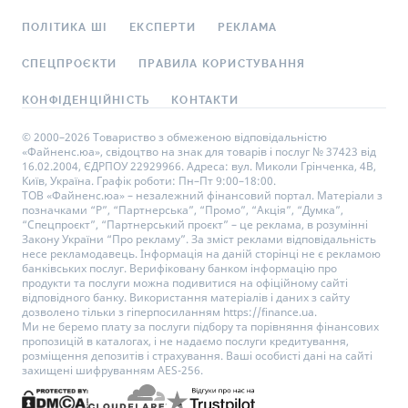
ПОЛІТИКА ШІ
ЕКСПЕРТИ
РЕКЛАМА
СПЕЦПРОЄКТИ
ПРАВИЛА КОРИСТУВАННЯ
КОНФІДЕНЦІЙНІСТЬ
КОНТАКТИ
© 2000–2026 Товариство з обмеженою відповідальністю
«Файненс.юа», свідоцтво на знак для товарів і послуг № 37423 від
16.02.2004, ЄДРПОУ 22929966. Адреса: вул. Миколи Грінченка, 4В,
Київ, Україна. Графік роботи: Пн–Пт 9:00–18:00.
ТОВ «Файненс.юа» – незалежний фінансовий портал. Матеріали з
позначками “Р”, “Партнерська”, “Промо”, “Акція”, “Думка”,
“Спецпроєкт”, “Партнерський проєкт” – це реклама, в розумінні
Закону України “Про рекламу”. За зміст реклами відповідальність
несе рекламодавець. Інформація на даній сторінці не є рекламою
банківських послуг. Верифіковану банком інформацію про
продукти та послуги можна подивитися на офіційному сайті
відповідного банку. Використання матеріалів і даних з сайту
дозволено тільки з гіперпосиланням https://finance.ua.
Ми не беремо плату за послуги підбору та порівняння фінансових
пропозицій в каталогах, і не надаємо послуги кредитування,
розміщення депозитів і страхування. Ваші особисті дані на сайті
захищені шифруванням AES-256.