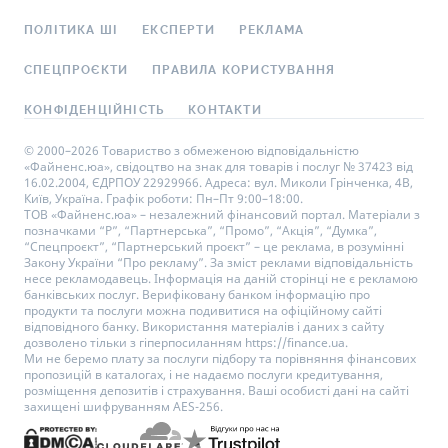
ПОЛІТИКА ШІ
ЕКСПЕРТИ
РЕКЛАМА
СПЕЦПРОЄКТИ
ПРАВИЛА КОРИСТУВАННЯ
КОНФІДЕНЦІЙНІСТЬ
КОНТАКТИ
© 2000–2026 Товариство з обмеженою відповідальністю
«Файненс.юа», свідоцтво на знак для товарів і послуг № 37423 від
16.02.2004, ЄДРПОУ 22929966. Адреса: вул. Миколи Грінченка, 4В,
Київ, Україна. Графік роботи: Пн–Пт 9:00–18:00.
ТОВ «Файненс.юа» – незалежний фінансовий портал. Матеріали з
позначками “Р”, “Партнерська”, “Промо”, “Акція”, “Думка”,
“Спецпроєкт”, “Партнерський проєкт” – це реклама, в розумінні
Закону України “Про рекламу”. За зміст реклами відповідальність
несе рекламодавець. Інформація на даній сторінці не є рекламою
банківських послуг. Верифіковану банком інформацію про
продукти та послуги можна подивитися на офіційному сайті
відповідного банку. Використання матеріалів і даних з сайту
дозволено тільки з гіперпосиланням https://finance.ua.
Ми не беремо плату за послуги підбору та порівняння фінансових
пропозицій в каталогах, і не надаємо послуги кредитування,
розміщення депозитів і страхування. Ваші особисті дані на сайті
захищені шифруванням AES-256.