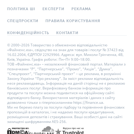
ПОЛІТИКА ШІ
ЕКСПЕРТИ
РЕКЛАМА
СПЕЦПРОЄКТИ
ПРАВИЛА КОРИСТУВАННЯ
КОНФІДЕНЦІЙНІСТЬ
КОНТАКТИ
© 2000–2026 Товариство з обмеженою відповідальністю
«Файненс.юа», свідоцтво на знак для товарів і послуг № 37423 від
16.02.2004, ЄДРПОУ 22929966. Адреса: вул. Миколи Грінченка, 4В,
Київ, Україна. Графік роботи: Пн–Пт 9:00–18:00.
ТОВ «Файненс.юа» – незалежний фінансовий портал. Матеріали з
позначками “Р”, “Партнерська”, “Промо”, “Акція”, “Думка”,
“Спецпроєкт”, “Партнерський проєкт” – це реклама, в розумінні
Закону України “Про рекламу”. За зміст реклами відповідальність
несе рекламодавець. Інформація на даній сторінці не є рекламою
банківських послуг. Верифіковану банком інформацію про
продукти та послуги можна подивитися на офіційному сайті
відповідного банку. Використання матеріалів і даних з сайту
дозволено тільки з гіперпосиланням https://finance.ua.
Ми не беремо плату за послуги підбору та порівняння фінансових
пропозицій в каталогах, і не надаємо послуги кредитування,
розміщення депозитів і страхування. Ваші особисті дані на сайті
захищені шифруванням AES-256.