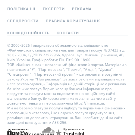
ПОЛІТИКА ШІ
ЕКСПЕРТИ
РЕКЛАМА
СПЕЦПРОЄКТИ
ПРАВИЛА КОРИСТУВАННЯ
КОНФІДЕНЦІЙНІСТЬ
КОНТАКТИ
© 2000–2026 Товариство з обмеженою відповідальністю
«Файненс.юа», свідоцтво на знак для товарів і послуг № 37423 від
16.02.2004, ЄДРПОУ 22929966. Адреса: вул. Миколи Грінченка, 4В,
Київ, Україна. Графік роботи: Пн–Пт 9:00–18:00.
ТОВ «Файненс.юа» – незалежний фінансовий портал. Матеріали з
позначками “Р”, “Партнерська”, “Промо”, “Акція”, “Думка”,
“Спецпроєкт”, “Партнерський проєкт” – це реклама, в розумінні
Закону України “Про рекламу”. За зміст реклами відповідальність
несе рекламодавець. Інформація на даній сторінці не є рекламою
банківських послуг. Верифіковану банком інформацію про
продукти та послуги можна подивитися на офіційному сайті
відповідного банку. Використання матеріалів і даних з сайту
дозволено тільки з гіперпосиланням https://finance.ua.
Ми не беремо плату за послуги підбору та порівняння фінансових
пропозицій в каталогах, і не надаємо послуги кредитування,
розміщення депозитів і страхування. Ваші особисті дані на сайті
захищені шифруванням AES-256.